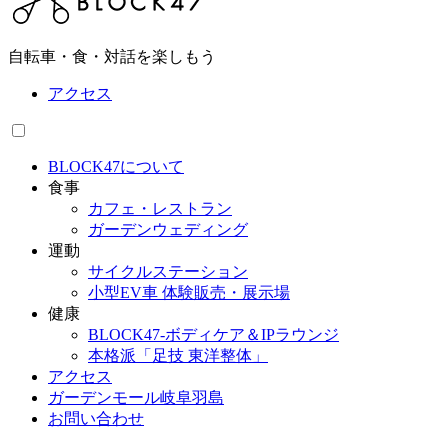
自転車・食・対話を楽しもう
アクセス
BLOCK47について
食事
カフェ・レストラン
ガーデンウェディング
運動
サイクルステーション
小型EV車 体験販売・展示場
健康
BLOCK47‐ボディケア＆IPラウンジ
本格派「足技 東洋整体」
アクセス
ガーデンモール岐阜羽島
お問い合わせ