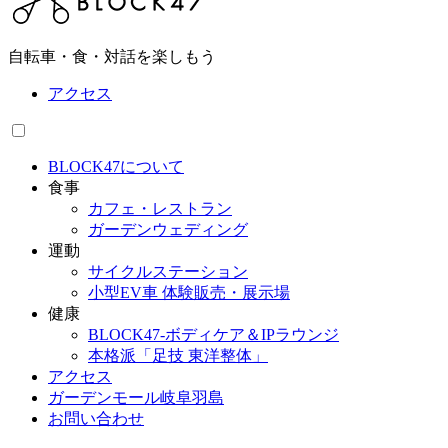
自転車・食・対話を楽しもう
アクセス
BLOCK47について
食事
カフェ・レストラン
ガーデンウェディング
運動
サイクルステーション
小型EV車 体験販売・展示場
健康
BLOCK47‐ボディケア＆IPラウンジ
本格派「足技 東洋整体」
アクセス
ガーデンモール岐阜羽島
お問い合わせ