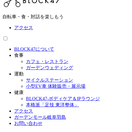
自転車・食・対話を楽しもう
アクセス
BLOCK47について
食事
カフェ・レストラン
ガーデンウェディング
運動
サイクルステーション
小型EV車 体験販売・展示場
健康
BLOCK47‐ボディケア＆IPラウンジ
本格派「足技 東洋整体」
アクセス
ガーデンモール岐阜羽島
お問い合わせ