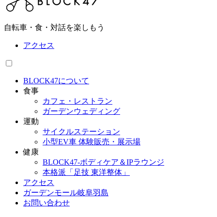
自転車・食・対話を楽しもう
アクセス
BLOCK47について
食事
カフェ・レストラン
ガーデンウェディング
運動
サイクルステーション
小型EV車 体験販売・展示場
健康
BLOCK47‐ボディケア＆IPラウンジ
本格派「足技 東洋整体」
アクセス
ガーデンモール岐阜羽島
お問い合わせ