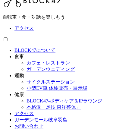
自転車・食・対話を楽しもう
アクセス
BLOCK47について
食事
カフェ・レストラン
ガーデンウェディング
運動
サイクルステーション
小型EV車 体験販売・展示場
健康
BLOCK47‐ボディケア＆IPラウンジ
本格派「足技 東洋整体」
アクセス
ガーデンモール岐阜羽島
お問い合わせ